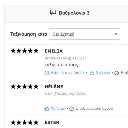
Βαθμολογία 3
Ταξινόμηση κατά
EMILIA
Vitacura (Χιλή) 11/5/23
καλής ποιότητας
Δείτε το πρωτότυπο
•
Χρήσιμο
•
Επιβ
HÉLÈNE
NAY (Γαλλία) 20/12/20
Χρήσιμο
•
Επιβεβαιωμένη αγορά
ESTER