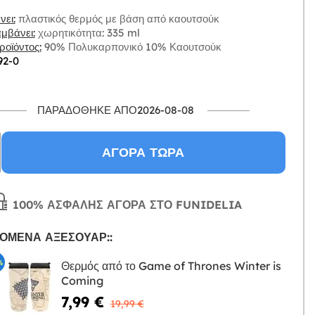
ει:
πλαστικός θερμός με βάση από καουτσούκ
μβάνει:
χωρητικότητα: 335 ml
οϊόντος:
90% Πολυκαρπονικό 10% Καουτσούκ
92-0
ΠΑΡΑΔΌΘΗΚΕ ΑΠΌ2026-08-08
ΑΓΟΡΆ ΤΏΡΑ
100% ΑΣΦΑΛΉΣ ΑΓΟΡΆ ΣΤΟ FUNIDELIA
ΌΜΕΝΑ ΑΞΕΣΟΥΆΡ::
%
Θερμός από το Game of Thrones Winter is
Coming
Η
7,99 €
19,99 €