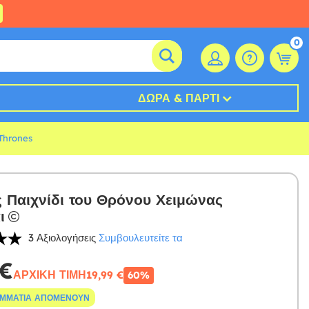
0
ΔΏΡΑ & ΠΆΡΤΙ
Thrones
 Παιχνίδι του Θρόνου Χειμώνας
ι
3 Αξιολογήσεις
Συμβουλευτείτε τα
 €
ΑΡΧΙΚΉ ΤΙΜΉ
19,99 €
60%
ΟΜΜΆΤΙΑ ΑΠΟΜΈΝΟΥΝ