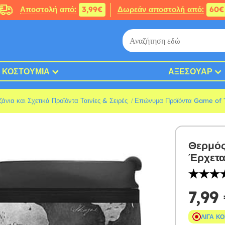
Αποστολή από:
3,99€
Δωρεάν αποστολή από:
60€
ΚΟΣΤΟΎΜΙΑ
ΑΞΕΣΟΥΆΡ
άνια και Σχετικά Προϊόντα Ταινίες & Σειρές
Επώνυμα Προϊόντα Game of 
Θερμός
Έρχετα
7,99
ΛΊΓΑ Κ