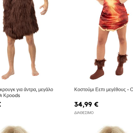
κρουγκ για άντρα, μεγάλο
Κοστούμι Εεπι μεγέθους - 
Οι Κροods
€
34,99 €
ΔΙΑΘΈΣΙΜΟ