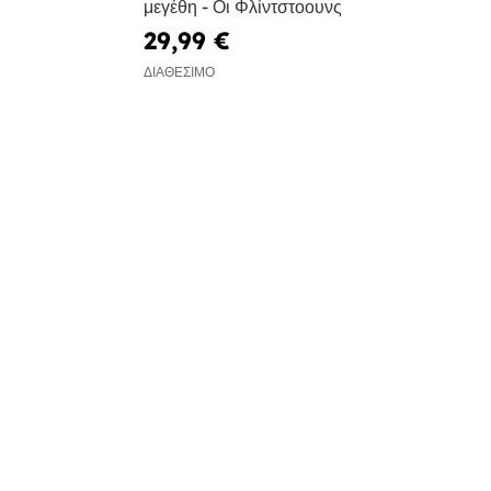
μεγέθη - Οι Φλίντστοουνς
29,99 €
ΔΙΑΘΈΣΙΜΟ