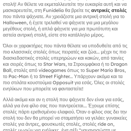
στολή! Αν θέλετε να εκμεταλλευτείτε την ευκαιρία αυτή και να
μασκαρευτείτε, στη Funidelia θα βρείτε τις
αντρικές στολές
που πάντα ψάχνατε. Αν χρειάζεστε μια αντρική στολή για το
Halloween, ή έχετε τρελαθεί να ψάχνετε για μια μεγάλου
μεγέθους στολή, ή απλά ψάχνετε για μια πρωτότυπη και
αστεία αντρική στολή, είστε στο κατάλληλο μέρος.
Όλοι οι χαρακτήρες που πάντα θέλατε να υποδυθείτε από τις
πιο κλασσικές στολές όπως πειρατές και ζώα... μέχρι τις πιο
διασκεδαστικές στολές υπερηρώων και κακών, από ταινίες
και σειρές όπως το Star Wars, τα Στρουμφάκια ή το Dragon
Ball, στολές από videogames όπως το Super Mario Bros,
το Pac-Man ή το Street Fighter... Υπάρχουν ακόμα και τα
πιο στιλάτα κουστούμια Opposuit για εσάς. Όλες οι στολές
ενηλίκων που μπορείτε να φανταστείτε!
Αλλά ακόμα και αν η στολή που ψάχνετε δεν είναι για εσάς,
αλλά για ένα φίλο σας που παντρεύεται... Έχουμε επίσης
στολές πάρτι ερεθισμένου ελαφιού. Όταν ο φίλος σας δει την
στολή του δεν θα μπορεί να σταματήσει να γελάει: γυναικείες
στολές για άντρες, φουσκωτές στολές, στολές ride on,
στολές μωρών για ενήλικες, ένα σέξι "ναυαγοσώστη με