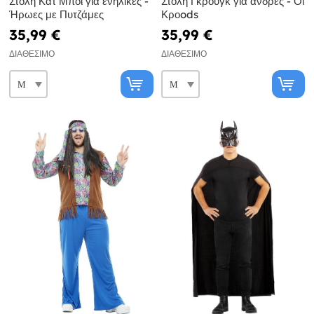
Στολή Κατ Μπόι για ενήλικες -
Στολή Γκρουγκ για άνδρες - Οι
Ήρωες με Πυτζάμες
Κροods
35,99 €
35,99 €
ΔΙΑΘΈΣΙΜΟ
ΔΙΑΘΈΣΙΜΟ