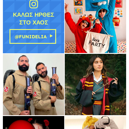
ΚΑΛΏΣ ΉΡΘΕΣ
ΣΤΟ ΧΆΟΣ
@FUNIDELIA