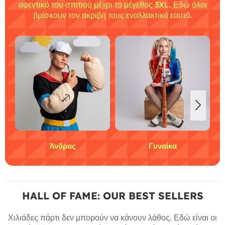
πόση τρέλα έχεις στο μυαλό σου. Από τον μίνι-
αφεντικό του σπιτιού μέχρι το μέγεθος 3XL. Εδώ όλοι
βρίσκουν τον ακριβή τους εναλλακτικό εαυτό.
Άνδρας
Γυναίκα
HALL OF FAME: OUR BEST SELLERS