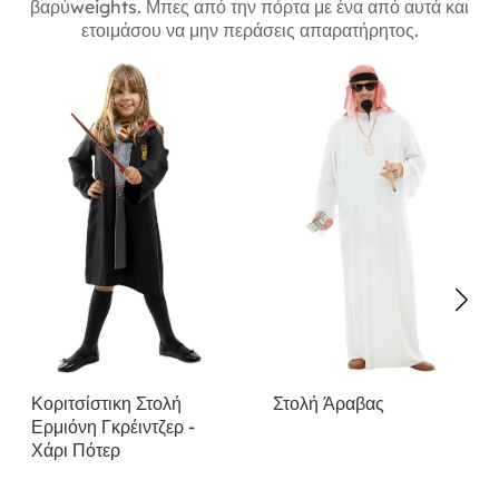
Χιλιάδες πάρτι δεν μπορούν να κάνουν λάθος. Εδώ είναι οι
βαρύweights. Μπες από την πόρτα με ένα από αυτά και
ετοιμάσου να μην περάσεις απαρατήρητος.
Κοριτσίστικη Στολή
Στολή Άραβας
Ερμιόνη Γκρέιντζερ -
Χάρι Πότερ