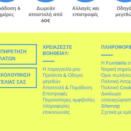
ράδοση 6
Δωρεάν
Αλλαγές και
Οδηγό
ημέρες
αποστολή από
επιστροφές
μεγεθ
60€
ΧΡΕΙΆΖΕΣΤΕ
ΠΛΗΡΟΦΟΡΊΕ
ΠΗΡΈΤΗΣΗ
ΒΟΉΘΕΙΑ?:
ΛΑΤΏΝ
Η Funidelia 
Η παραγγελία μου
Νομική σημεί
ΚΟΛΟΎΘΗΣΗ
Προϊόντα & Οδηγοί
Όροι πωλήσε
μεγεθών
Πολιτική Απο
ΕΛΊΑΣ ΣΑΣ
Αποστολή & Παράδοση
Πολιτική Cook
Επιστροφές
Δικαίωμα
Περισσότερες αμφιβολίες
υπαναχώρησ
πληροφορίες
Sitemap
επικοινωνίας
Σχετικά με εμ