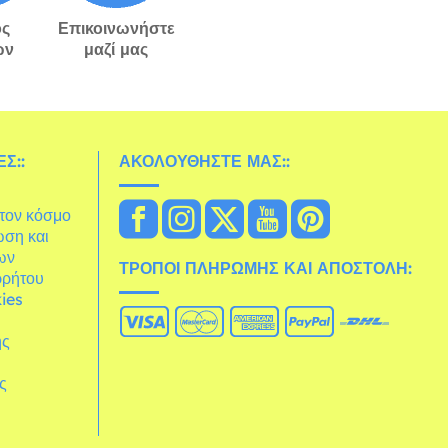
ς
Επικοινωνήστε
ών
μαζί μας
Σ::
ΑΚΟΛΟΥΘΉΣΤΕ ΜΑΣ::
στον κόσμο
ωση και
ων
ΤΡΌΠΟΙ ΠΛΗΡΩΜΉΣ ΚΑΙ ΑΠΟΣΤΟΛΉ:
ρρήτου
ies
ης
άς