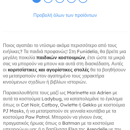
Προβολή όλων των προϊόντων
Ποιος αγαπάει το ντύσιμο ακόμα περισσότερο από τους
ενήλικες? Τα παιδιά προφανώς! Στη Funidelia, θα βρείτε μια
μεγάλη ποικιλία
παιδικών κοστουμιών
, έτσι ώστε τα μικρά
σας να μπορούν να μπουν και αυτά στη διασκέδαση. Αυτές
οι
κοριτσίστικες και αγορίστικες στολές
θα τα βοηθήσουν
να μετατραπούν στον αγαπημένο τους χαρακτήρα
κινούμενων σχεδίων ή βιβλίων ιστοριών.
Παρακολουθήστε τους μαζί ως Marinette και Adrien με
αυτά τα κοστούμια Ladybug, να καταπολεμάνε το έγκλημα
όπως οι Cat Noir, Catboy, Owlette ή Gekko με κοστούμια
PJ Masks, ή να μετατραπούν σε γενναία κουτάβια με τα
κοστούμια Paw Patrol. Μπορούν να γίνουν ένας
πραγματικός ήρωας όπως ο Batman με τα κοστούμια
υπερηρώων μας ή η βασίλισσα Elsa της Arendelle με την