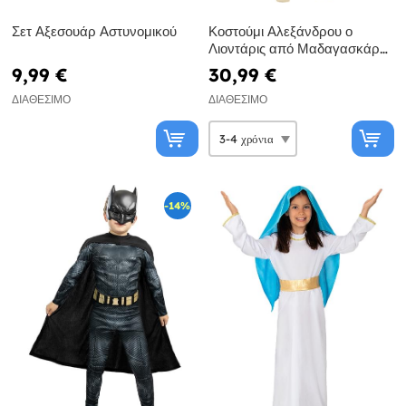
Σετ Αξεσουάρ Αστυνομικού
Κοστούμι Αλεξάνδρου ο
Λιοντάρις από Μαδαγασκάρη
για παιδιά
9,99 €
30,99 €
ΔΙΑΘΈΣΙΜΟ
ΔΙΑΘΈΣΙΜΟ
-14%