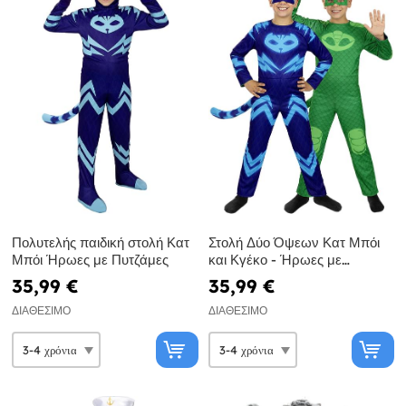
Πολυτελής παιδική στολή Κατ
Στολή Δύο Όψεων Κατ Μπόι
Μπόι Ήρωες με Πυτζάμες
και Κγέκο - Ήρωες με
Πυτζάμες
35,99 €
35,99 €
ΔΙΑΘΈΣΙΜΟ
ΔΙΑΘΈΣΙΜΟ