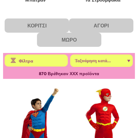
ΚΟΡΊΤΣΙ
ΑΓΌΡΙ
ΜΩΡΌ
Φίλτρα
870
Βρέθηκαν ΧΧΧ προϊόντα