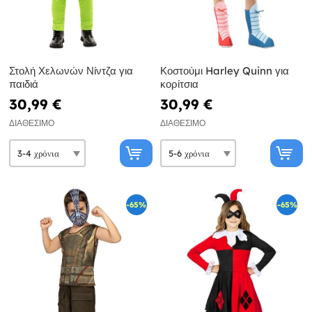
Στολή Χελωνών Νίντζα για
Κοστούμι Harley Quinn για
παιδιά
κορίτσια
30,99 €
30,99 €
ΔΙΑΘΈΣΙΜΟ
ΔΙΑΘΈΣΙΜΟ
-65%
-65%