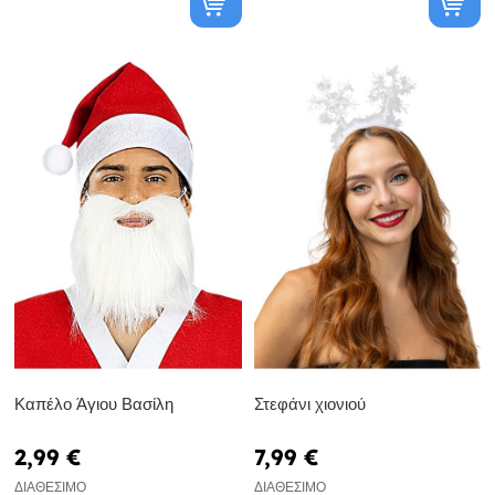
Καπέλο Άγιου Βασίλη
Στεφάνι χιονιού
2,99 €
7,99 €
ΔΙΑΘΈΣΙΜΟ
ΔΙΑΘΈΣΙΜΟ