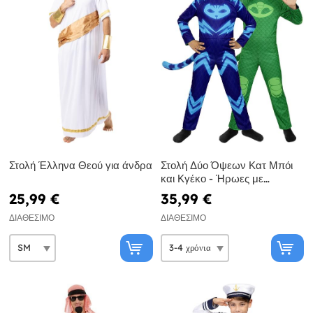
Στολή Έλληνα Θεού για άνδρα
Στολή Δύο Όψεων Κατ Μπόι
και Κγέκο - Ήρωες με
Πυτζάμες
25,99 €
35,99 €
ΔΙΑΘΈΣΙΜΟ
ΔΙΑΘΈΣΙΜΟ