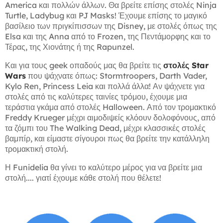
America και πολλών άλλων. Θα βρείτε επίσης στολές Ninja
Turtle, Ladybug και PJ Masks! Έχουμε επίσης το μαγικό
βασίλειο των πριγκίπισσων της Disney, με στολές όπως της
Elsa και της Anna από το Frozen, της Πεντάμορφης και το
Τέρας, της Χιονάτης ή της Rapunzel.
Και για τους geek οπαδούς μας θα βρείτε τις
στολές Star
Wars
που ψάχνατε όπως: Stormtroopers, Darth Vader,
Kylo Ren, Princess Leia και πολλά άλλα! Αν ψάχνετε για
στολές από τις καλύτερες ταινίες τρόμου, έχουμε μια
τεράστια γκάμα από στολές Halloween. Από τον τρομακτικό
Freddy Krueger μέχρι αιμοδιψείς κλόουν δολοφόνους, από
τα ζόμπι του The Walking Dead, μέχρι κλασσικές στολές
βαμπίρ, και είμαστε σίγουροι πως θα βρείτε την κατάλληλη
τρομακτική στολή.
Η Funidelia θα γίνει το καλύτερο μέρος για να βρείτε μια
στολή.... γιατί έχουμε κάθε στολή που θέλετε!