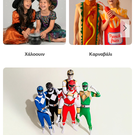
Χάλοουιν
Καρναβάλι