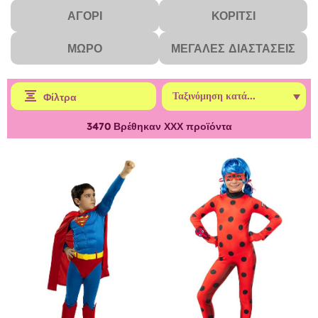
ΑΓΌΡΙ
ΚΟΡΊΤΣΙ
ΜΩΡΌ
ΜΕΓΆΛΕΣ ΔΙΑΣΤΆΣΕΙΣ
Φίλτρα
3470
Βρέθηκαν ΧΧΧ προϊόντα