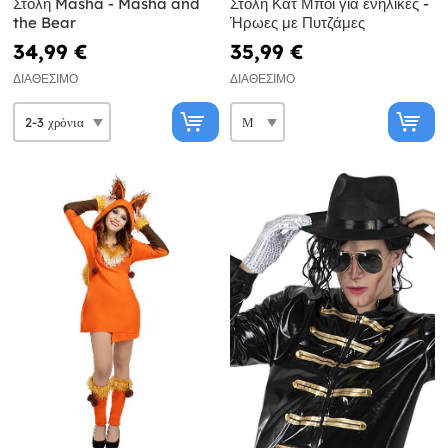
Στολή Masha - Masha and
Στολή Κατ Μπόι για ενήλικες -
the Bear
Ήρωες με Πυτζάμες
34,99 €
35,99 €
ΔΙΑΘΈΣΙΜΟ
ΔΙΑΘΈΣΙΜΟ