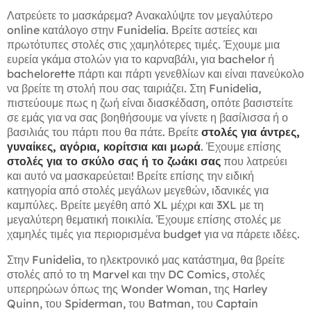
Λατρεύετε το μασκάρεμα? Ανακαλύψτε τον μεγαλύτερο
online κατάλογο στην Funidelia. Βρείτε αστείες και
πρωτότυπες στολές στις χαμηλότερες τιμές. Έχουμε μια
ευρεία γκάμα στολών για το καρναβάλι, για bachelor ή
bachelorette πάρτι και πάρτι γενεθλίων και είναι πανεύκολο
να βρείτε τη στολή που σας ταιριάζει. Στη Funidelia,
πιστεύουμε πως η ζωή είναι διασκέδαση, οπότε βασιστείτε
σε εμάς για να σας βοηθήσουμε να γίνετε η βασίλισσα ή ο
βασιλιάς του πάρτι που θα πάτε. Βρείτε
στολές για άντρες,
γυναίκες, αγόρια, κορίτσια και μωρά
. Έχουμε επίσης
στολές για το σκύλο σας ή το ζωάκι σας
που λατρεύει
και αυτό να μασκαρεύεται! Βρείτε επίσης την ειδική
κατηγορία από στολές μεγάλων μεγεθών, ιδανικές για
καμπύλες. Βρείτε μεγέθη από XL μέχρι και 3XL με τη
μεγαλύτερη θεματική ποικιλία. Έχουμε επίσης στολές με
χαμηλές τιμές για περιορισμένα budget για να πάρετε ιδέες.
Στην Funidelia, το ηλεκτρονικό μας κατάστημα, θα βρείτε
στολές από το τη Marvel και την DC Comics, στολές
υπερηρώων όπως της Wonder Woman, της Harley
Quinn, του Spiderman, του Batman, του Captain