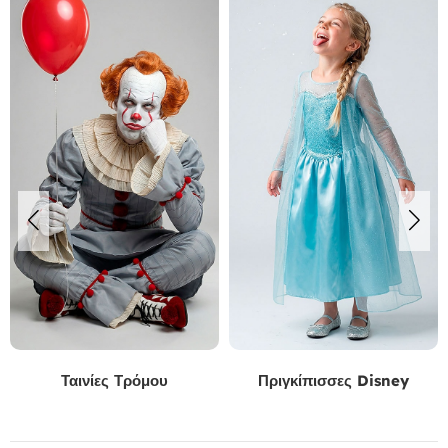
ες Τρόμου
Πριγκίπισσες Disney
Αλίκη στ
Θαυ