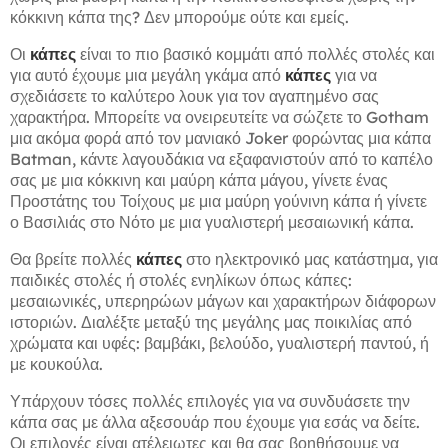
κόκκινη κάπα της? Δεν μπορούμε ούτε και εμείς.
Οι
κάπες
είναι το πιο βασικό κομμάτι από πολλές στολές και
για αυτό έχουμε μια μεγάλη γκάμα από
κάπες
για να
σχεδιάσετε το καλύτερο λουκ για τον αγαπημένο σας
χαρακτήρα. Μπορείτε να ονειρευτείτε να σώζετε το Gotham
μια ακόμα φορά από τον μανιακό Joker φορώντας μια κάπα
Batman, κάντε λαγουδάκια να εξαφανιστούν από το καπέλο
σας με μια κόκκινη και μαύρη κάπα μάγου, γίνετε ένας
Προστάτης του Τοίχους με μια μαύρη γούνινη κάπα ή γίνετε
ο Βασιλιάς στο Νότο με μια γυαλιστερή μεσαιωνική κάπα.
Θα βρείτε πολλές
κάπες
στο ηλεκτρονικό μας κατάστημα, για
παιδικές στολές ή στολές ενηλίκων όπως κάπες:
μεσαιωνικές, υπερηρώων μάγων και χαρακτήρων διάφορων
ιστοριών. Διαλέξτε μεταξύ της μεγάλης μας ποικιλίας από
χρώματα και υφές: βαμβάκι, βελούδο, γυαλιστερή παντού, ή
με κουκούλα.
Υπάρχουν τόσες πολλές επιλογές για να συνδυάσετε την
κάπα σας με άλλα αξεσουάρ που έχουμε για εσάς να δείτε.
Οι επιλογές είναι ατέλειωτες και θα σας βοηθήσουμε να