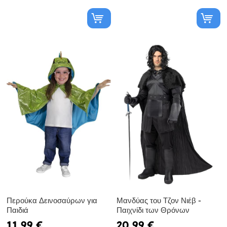
Περούκα Δεινοσαύρων για
Μανδύας του Τζον Νιέβ -
Παιδιά
Παιχνίδι των Θρόνων
11,99 €
20,99 €