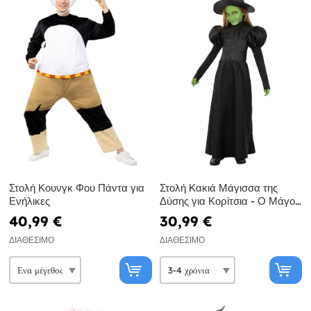
Στολή Κουνγκ Φου Πάντα για
Στολή Κακιά Μάγισσα της
Ενήλικες
Δύσης για Κορίτσια - Ο Μάγος
του Οζ
40,99 €
30,99 €
ΔΙΑΘΈΣΙΜΟ
ΔΙΑΘΈΣΙΜΟ