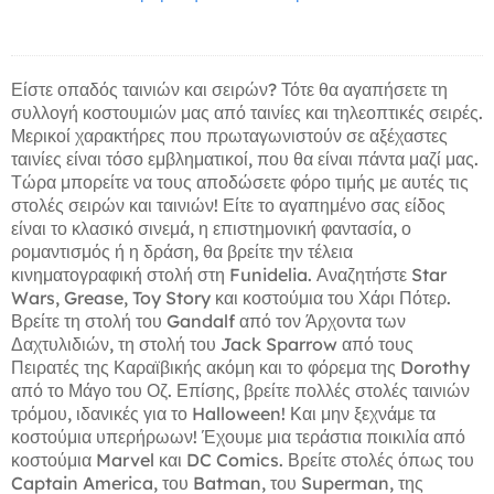
Είστε οπαδός ταινιών και σειρών? Τότε θα αγαπήσετε τη
συλλογή κοστουμιών μας από ταινίες και τηλεοπτικές σειρές.
Μερικοί χαρακτήρες που πρωταγωνιστούν σε αξέχαστες
ταινίες είναι τόσο εμβληματικοί, που θα είναι πάντα μαζί μας.
Τώρα μπορείτε να τους αποδώσετε φόρο τιμής με αυτές τις
στολές σειρών και ταινιών! Είτε το αγαπημένο σας είδος
είναι το κλασικό σινεμά, η επιστημονική φαντασία, ο
ρομαντισμός ή η δράση, θα βρείτε την τέλεια
κινηματογραφική στολή στη Funidelia. Αναζητήστε Star
Wars, Grease, Toy Story και κοστούμια του Χάρι Πότερ.
Βρείτε τη στολή του Gandalf από τον Άρχοντα των
Δαχτυλιδιών, τη στολή του Jack Sparrow από τους
Πειρατές της Καραϊβικής ακόμη και το φόρεμα της Dorothy
από το Μάγο του Οζ. Επίσης, βρείτε πολλές στολές ταινιών
τρόμου, ιδανικές για το Halloween! Και μην ξεχνάμε τα
κοστούμια υπερήρωων! Έχουμε μια τεράστια ποικιλία από
κοστούμια Marvel και DC Comics. Βρείτε στολές όπως του
Captain America, του Batman, του Superman, της