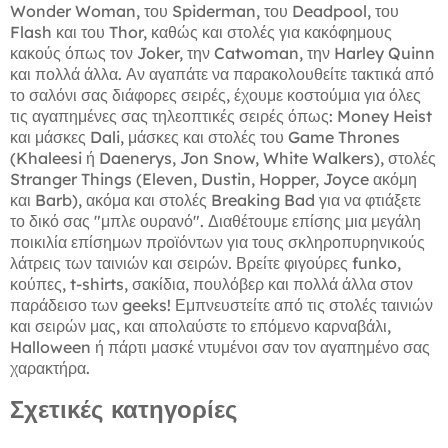
Wonder Woman, του Spiderman, του Deadpool, του
Flash και του Thor, καθώς και στολές για κακόφημους
κακούς όπως τον Joker, την Catwoman, την Harley Quinn
και πολλά άλλα. Αν αγαπάτε να παρακολουθείτε τακτικά από
το σαλόνι σας διάφορες σειρές, έχουμε κοστούμια για όλες
τις αγαπημένες σας τηλεοπτικές σειρές όπως: Money Heist
και μάσκες Dali, μάσκες και στολές του Game Thrones
(Khaleesi ή Daenerys, Jon Snow, White Walkers), στολές
Stranger Things (Eleven, Dustin, Hopper, Joyce ακόμη
και Barb), ακόμα και στολές Breaking Bad για να φτιάξετε
το δικό σας "μπλε ουρανό". Διαθέτουμε επίσης μια μεγάλη
ποικιλία επίσημων προϊόντων για τους σκληροπυρηνικούς
λάτρεις των ταινιών και σειρών. Βρείτε φιγούρες funko,
κούπες, t-shirts, σακίδια, πουλόβερ και πολλά άλλα στον
παράδεισο των geeks! Εμπνευστείτε από τις στολές ταινιών
και σειρών μας, και απολαύστε το επόμενο καρναβάλι,
Halloween ή πάρτι μασκέ ντυμένοι σαν τον αγαπημένο σας
χαρακτήρα.
Σχετικές κατηγορίες