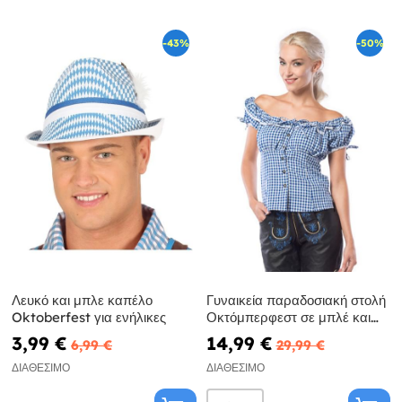
-43%
-50%
Λευκό και μπλε καπέλο
Γυναικεία παραδοσιακή στολή
Oktoberfest για ενήλικες
Οκτόμπερφεστ σε μπλέ και
λευκό
3,99 €
14,99 €
6,99 €
29,99 €
ΔΙΑΘΈΣΙΜΟ
ΔΙΑΘΈΣΙΜΟ