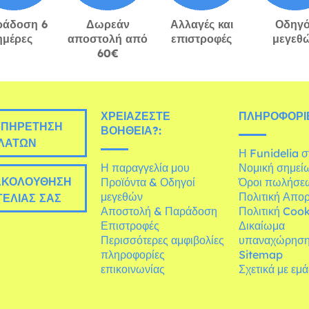
ράδοση 6
Δωρεάν
Αλλαγές και
Οδηγό
ημέρες
αποστολή από
επιστροφές
μεγεθ
60€
ΧΡΕΙΆΖΕΣΤΕ
ΠΛΗΡΟΦΟΡΊΕ
ΠΗΡΈΤΗΣΗ
ΒΟΉΘΕΙΑ?:
ΛΑΤΏΝ
Η Funidelia 
Η παραγγελία μου
Νομική σημεί
ΚΟΛΟΎΘΗΣΗ
Προϊόντα & Οδηγοί
Όροι πωλήσε
μεγεθών
Πολιτική Απο
ΕΛΊΑΣ ΣΑΣ
Αποστολή & Παράδοση
Πολιτική Cook
Επιστροφές
Δικαίωμα
Περισσότερες αμφιβολίες
υπαναχώρησ
πληροφορίες
Sitemap
επικοινωνίας
Σχετικά με εμ