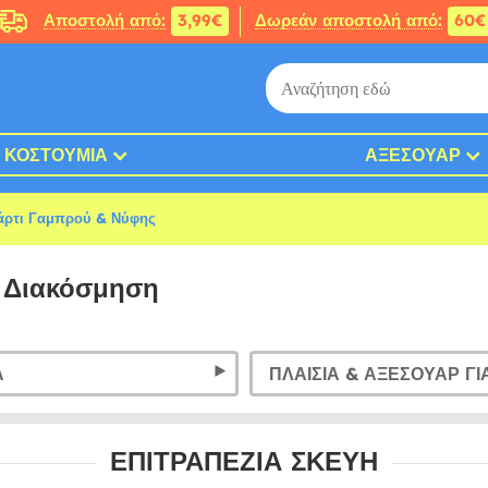
Αποστολή από:
3,99€
Δωρεάν αποστολή από:
60€
ΚΟΣΤΟΎΜΙΑ
ΑΞΕΣΟΥΆΡ
άρτι Γαμπρού & Νύφης
 Διακόσμηση
Α
ΕΠΙΤΡΑΠΈΖΙΑ ΣΚΕΎΗ