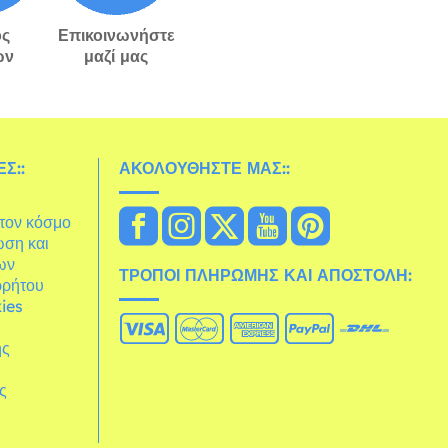
ς
Επικοινωνήστε
ών
μαζί μας
Σ::
ΑΚΟΛΟΥΘΉΣΤΕ ΜΑΣ::
στον κόσμο
ωση και
ων
ΤΡΌΠΟΙ ΠΛΗΡΩΜΉΣ ΚΑΙ ΑΠΟΣΤΟΛΉ:
ρρήτου
ies
ης
άς