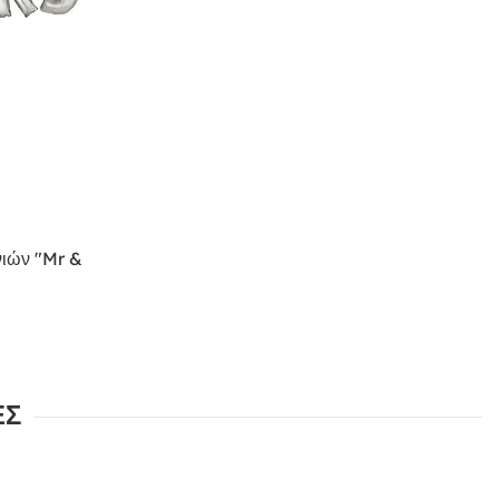
νιών "Mr &
ΕΣ