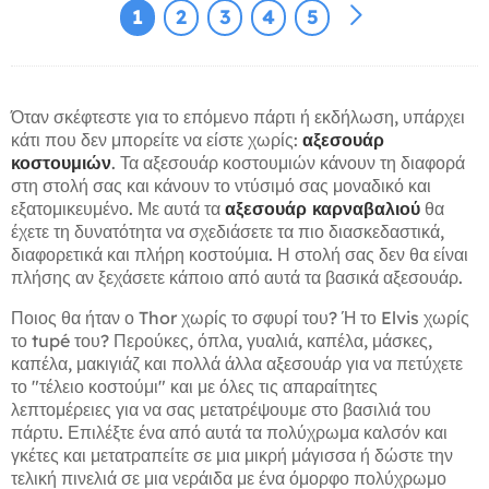
1
2
3
4
5
Όταν σκέφτεστε για το επόμενο πάρτι ή εκδήλωση, υπάρχει
κάτι που δεν μπορείτε να είστε χωρίς:
αξεσουάρ
κοστουμιών
. Τα αξεσουάρ κοστουμιών κάνουν τη διαφορά
στη στολή σας και κάνουν το ντύσιμό σας μοναδικό και
εξατομικευμένο. Με αυτά τα
αξεσουάρ καρναβαλιού
θα
έχετε τη δυνατότητα να σχεδιάσετε τα πιο διασκεδαστικά,
διαφορετικά και πλήρη κοστούμια. Η στολή σας δεν θα είναι
πλήσης αν ξεχάσετε κάποιο από αυτά τα βασικά αξεσουάρ.
Ποιος θα ήταν ο Thor χωρίς το σφυρί του? Ή το Elvis χωρίς
το tupé του? Περούκες, όπλα, γυαλιά, καπέλα, μάσκες,
καπέλα, μακιγιάζ και πολλά άλλα αξεσουάρ για να πετύχετε
το "τέλειο κοστούμι" και με όλες τις απαραίτητες
λεπτομέρειες για να σας μετατρέψουμε στο βασιλιά του
πάρτυ. Επιλέξτε ένα από αυτά τα πολύχρωμα καλσόν και
γκέτες και μετατραπείτε σε μια μικρή μάγισσα ή δώστε την
τελική πινελιά σε μια νεράιδα με ένα όμορφο πολύχρωμο