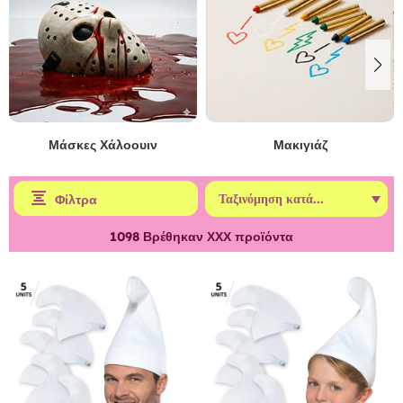
Μάσκες Χάλοουιν
Μακιγιάζ
Φίλτρα
1098
Βρέθηκαν ΧΧΧ προϊόντα