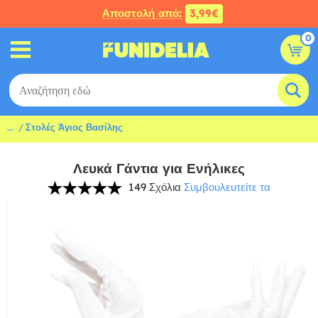
Αποστολή από:
3,99€
0
...
Στολές Άγιος Βασίλης
Λευκά Γάντια για Ενήλικες
149 Σχόλια
Συμβουλευτείτε τα