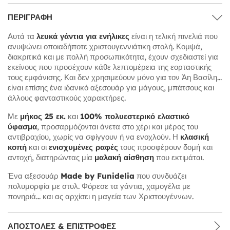
ΠΕΡΙΓΡΑΦΉ
Αυτά τα
λευκά γάντια για ενήλικες
είναι η τελική πινελιά που
ανυψώνει οποιαδήποτε χριστουγεννιάτικη στολή. Κομψά,
διακριτικά και με πολλή προσωπικότητα, έχουν σχεδιαστεί για
εκείνους που προσέχουν κάθε λεπτομέρεια της εορταστικής
τους εμφάνισης. Και δεν χρησιμεύουν μόνο για τον Άη Βασίλη...
είναι επίσης ένα ιδανικό αξεσουάρ για μάγους, μπάτσους και
άλλους φανταστικούς χαρακτήρες.
Με
μήκος 25 εκ.
και
100% πολυεστερικό ελαστικό
ύφασμα
, προσαρμόζονται άνετα στο χέρι και μέρος του
αντιβραχίου, χωρίς να σφίγγουν ή να ενοχλούν. Η
κλασική
κοπή
και οι
ενισχυμένες ραφές
τους προσφέρουν δομή και
αντοχή, διατηρώντας μία
μαλακή αίσθηση
που εκτιμάται.
Ένα αξεσουάρ
Made by Funidelia
που συνδυάζει
πολυμορφία με στυλ. Φόρεσε τα γάντια, χαμογέλα με
πονηριά... και ας αρχίσει η μαγεία των Χριστουγέννων.
ΑΠΟΣΤΟΛΈΣ & ΕΠΙΣΤΡΟΦΈΣ