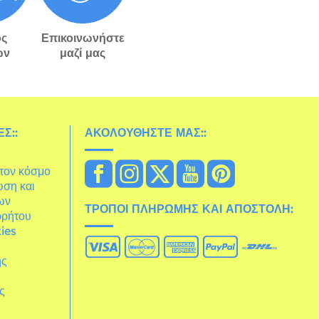
ς
Επικοινωνήστε
ών
μαζί μας
Σ::
ΑΚΟΛΟΥΘΉΣΤΕ ΜΑΣ::
στον κόσμο
ωση και
ων
ΤΡΌΠΟΙ ΠΛΗΡΩΜΉΣ ΚΑΙ ΑΠΟΣΤΟΛΉ:
ρρήτου
ies
ης
άς