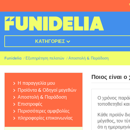
ΚΑΤΗΓΟΡΊΕΣ
Funidelia
Εξυπηρέτηση πελατών
Αποστολή & Παράδοση
Ποιος είναι 
Η παραγγελία μου
Προϊόντα & Οδηγοί μεγεθών
Αποστολή & Παράδοση
Ο χρόνος παράδ
Επιστροφές
τοποθετηθεί και
Περισσότερες αμφιβολίες
Κάθε προϊόν δι
πληροφορίες επικοινωνίας
μέγεθος, τον τ
ότι η ημερομηνί