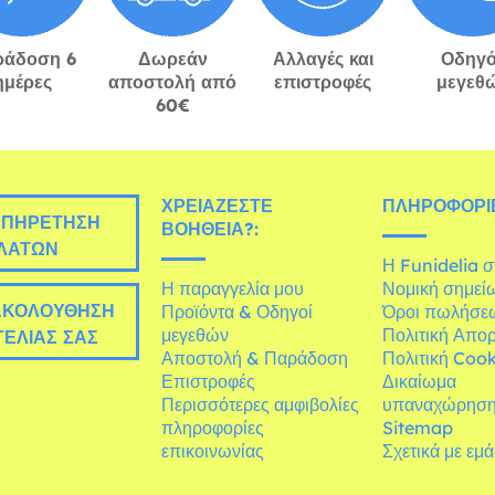
ράδοση 6
Δωρεάν
Αλλαγές και
Οδηγό
ημέρες
αποστολή από
επιστροφές
μεγεθ
60€
ΧΡΕΙΆΖΕΣΤΕ
ΠΛΗΡΟΦΟΡΊΕ
ΠΗΡΈΤΗΣΗ
ΒΟΉΘΕΙΑ?:
ΛΑΤΏΝ
Η Funidelia 
Η παραγγελία μου
Νομική σημεί
ΚΟΛΟΎΘΗΣΗ
Προϊόντα & Οδηγοί
Όροι πωλήσε
μεγεθών
Πολιτική Απο
ΕΛΊΑΣ ΣΑΣ
Αποστολή & Παράδοση
Πολιτική Cook
Επιστροφές
Δικαίωμα
Περισσότερες αμφιβολίες
υπαναχώρησ
πληροφορίες
Sitemap
επικοινωνίας
Σχετικά με εμ