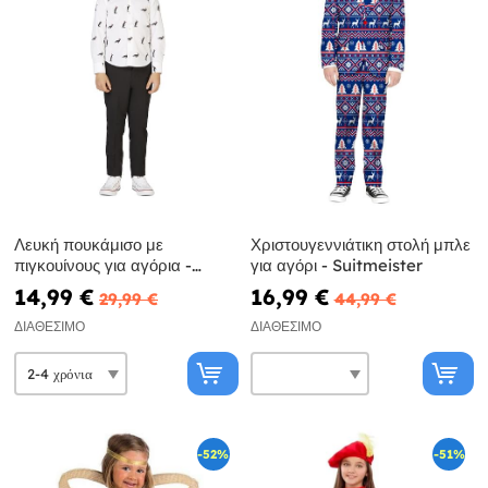
Λευκή πουκάμισο με
Χριστουγεννιάτικη στολή μπλε
πιγκουίνους για αγόρια -
για αγόρι - Suitmeister
Opposuits
14,99 €
16,99 €
29,99 €
44,99 €
ΔΙΑΘΈΣΙΜΟ
ΔΙΑΘΈΣΙΜΟ
-52%
-51%