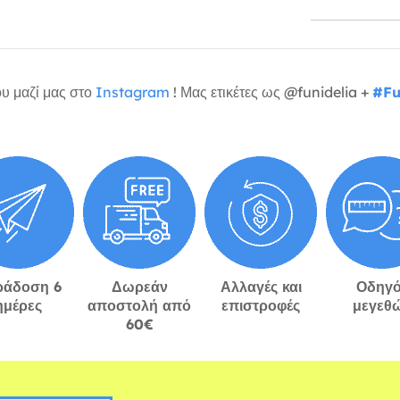
υ μαζί μας στο
Instagram
! Μας ετικέτες ως @funidelia +
#Fu
ράδοση 6
Δωρεάν
Αλλαγές και
Οδηγό
ημέρες
αποστολή από
επιστροφές
μεγεθ
60€