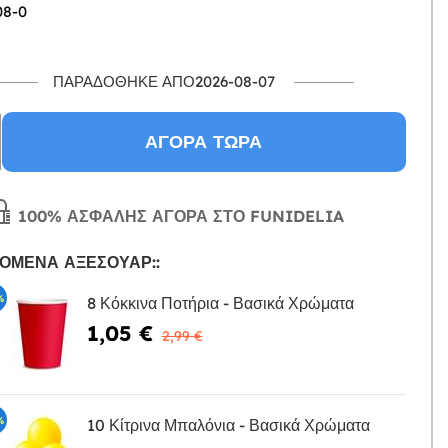
08-0
ΠΑΡΑΔΌΘΗΚΕ ΑΠΌ2026-08-07
ΑΓΟΡΆ ΤΏΡΑ
100% ΑΣΦΑΛΉΣ ΑΓΟΡΆ ΣΤΟ FUNIDELIA
ΌΜΕΝΑ ΑΞΕΣΟΥΆΡ::
%
8 Κόκκινα Ποτήρια - Βασικά Χρώματα
1,05 €
Η
2,99 €
%
10 Κίτρινα Μπαλόνια - Βασικά Χρώματα