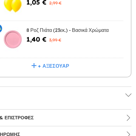
1,05 €
Η
2,99 €
%
8 Ροζ Πιάτα (23εκ.) - Βασικά Χρώματα
1,40 €
Η
3,99 €
+ ΑΞΕΣΟΥΆΡ
& ΕΠΙΣΤΡΟΦΈΣ
ΛΗΡΩΜΉΣ