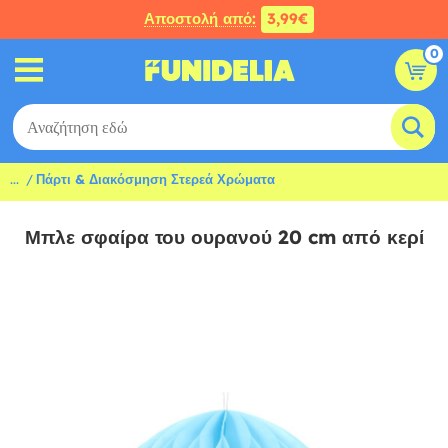
Αποστολή από:
3,99€
0
...
Πάρτι & Διακόσμηση Στερεά Χρώματα
Μπλε σφαίρα του ουρανού 20 cm από κερί