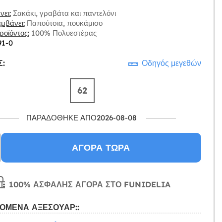
ει:
Σακάκι, γραβάτα και παντελόνι
μβάνει:
Παπούτσια, πουκάμισο
οϊόντος:
100% Πολυεστέρας
91-0
:
Οδηγός μεγεθών
62
ΠΑΡΑΔΌΘΗΚΕ ΑΠΌ2026-08-08
ΑΓΟΡΆ ΤΏΡΑ
100% ΑΣΦΑΛΉΣ ΑΓΟΡΆ ΣΤΟ FUNIDELIA
ΌΜΕΝΑ ΑΞΕΣΟΥΆΡ::