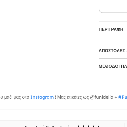
ΠΕΡΙΓΡΑΦΉ
ΑΠΟΣΤΟΛΈΣ 
ΜΕΘΌΔΟΙ Π
υ μαζί μας στο
Instagram
! Μας ετικέτες ως @funidelia +
#Fu