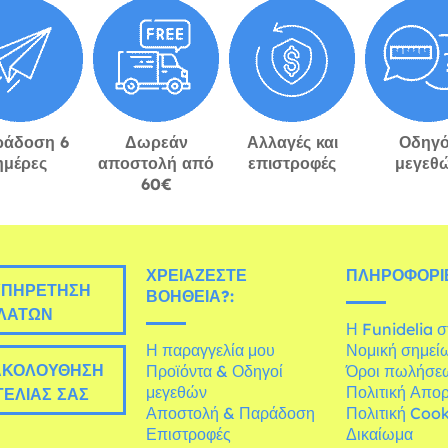
ράδοση 6
Δωρεάν
Αλλαγές και
Οδηγό
ημέρες
αποστολή από
επιστροφές
μεγεθ
60€
ΧΡΕΙΆΖΕΣΤΕ
ΠΛΗΡΟΦΟΡΊΕ
ΠΗΡΈΤΗΣΗ
ΒΟΉΘΕΙΑ?:
ΛΑΤΏΝ
Η Funidelia 
Η παραγγελία μου
Νομική σημεί
ΚΟΛΟΎΘΗΣΗ
Προϊόντα & Οδηγοί
Όροι πωλήσε
μεγεθών
Πολιτική Απο
ΕΛΊΑΣ ΣΑΣ
Αποστολή & Παράδοση
Πολιτική Cook
Επιστροφές
Δικαίωμα