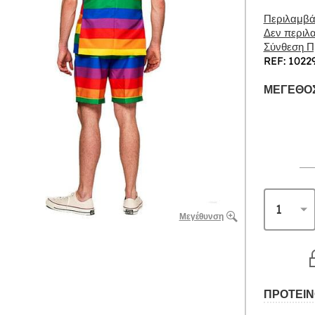
Περιλαμβάν
Δεν περιλα
Σύνθεση Πρ
REF: 1022
ΜΈΓΕΘΟΣ
Μεγέθυνση
ΠΡΟΤΕΙΝ