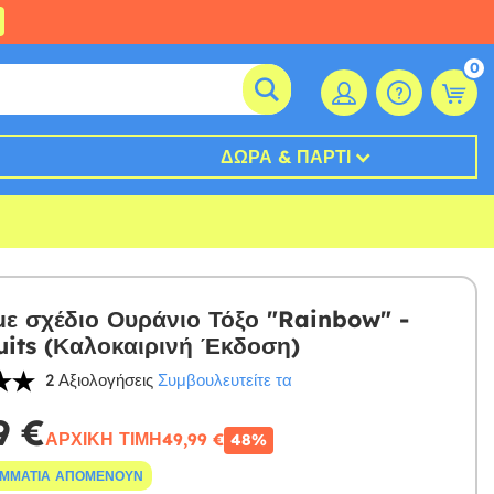
0
ΔΏΡΑ & ΠΆΡΤΙ
με σχέδιο Ουράνιο Τόξο "Rainbow" -
its (Καλοκαιρινή Έκδοση)
2 Αξιολογήσεις
Συμβουλευτείτε τα
9 €
ΑΡΧΙΚΉ ΤΙΜΉ
49,99 €
48%
ΟΜΜΆΤΙΑ ΑΠΟΜΈΝΟΥΝ