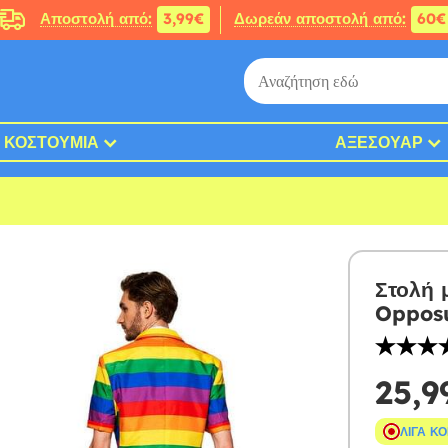
Αποστολή από:
3,99€
Δωρεάν αποστολή από:
60€
ΚΟΣΤΟΎΜΙΑ
ΑΞΕΣΟΥΆΡ
Στολή 
Opposu
25,9
ΛΊΓΑ Κ