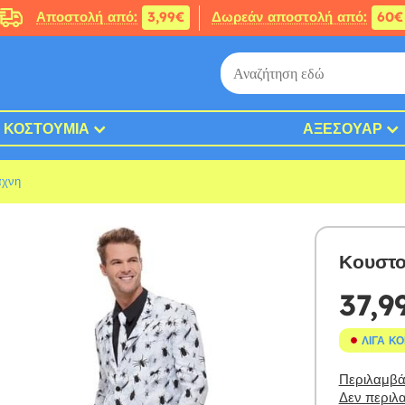
Αποστολή από:
3,99€
Δωρεάν αποστολή από:
60€
ΚΟΣΤΟΎΜΙΑ
ΑΞΕΣΟΥΆΡ
άχνη
Κουστο
37,9
ΛΊΓΑ Κ
Περιλαμβάν
Δεν περιλα