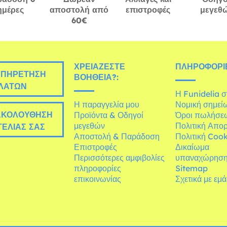
ημέρες
αποστολή από
επιστροφές
μεγεθ
60€
ΧΡΕΙΆΖΕΣΤΕ
ΠΛΗΡΟΦΟΡΊΕ
ΠΗΡΈΤΗΣΗ
ΒΟΉΘΕΙΑ?:
ΛΑΤΏΝ
Η Funidelia 
Η παραγγελία μου
Νομική σημεί
ΚΟΛΟΎΘΗΣΗ
Προϊόντα & Οδηγοί
Όροι πωλήσε
μεγεθών
Πολιτική Απο
ΕΛΊΑΣ ΣΑΣ
Αποστολή & Παράδοση
Πολιτική Cook
Επιστροφές
Δικαίωμα
Περισσότερες αμφιβολίες
υπαναχώρησ
πληροφορίες
Sitemap
επικοινωνίας
Σχετικά με εμ