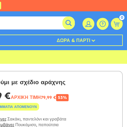
0
ΔΏΡΑ & ΠΆΡΤΙ
ύμι με σχέδιο αράχνης
9 €
ΑΡΧΙΚΉ ΤΙΜΉ
79,99 €
53%
ΟΜΜΆΤΙΑ ΑΠΟΜΈΝΟΥΝ
ει:
Σακάκι, παντελόνι και γραβάτα
μβάνει:
Πουκάμισο, παπούτσια