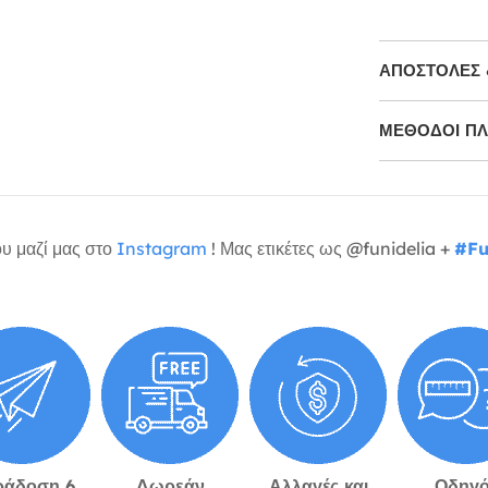
ΑΠΟΣΤΟΛΈΣ 
ΜΕΘΌΔΟΙ Π
υ μαζί μας στο
Instagram
! Μας ετικέτες ως @funidelia +
#Fu
ράδοση 6
Δωρεάν
Αλλαγές και
Οδηγό