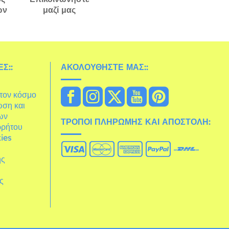
ών
μαζί μας
Σ::
ΑΚΟΛΟΥΘΉΣΤΕ ΜΑΣ::
στον κόσμο
ωση και
ων
ΤΡΌΠΟΙ ΠΛΗΡΩΜΉΣ ΚΑΙ ΑΠΟΣΤΟΛΉ:
ρρήτου
ies
ης
άς