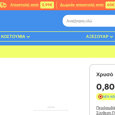
Αποστολή από:
3,99€
Δωρεάν αποστολή από:
60€
ΚΟΣΤΟΎΜΙΑ
ΑΞΕΣΟΥΆΡ
Χρυσό 
0,80
ΛΊΓΑ Κ
Περιλαμβάν
Σύνθεση Πρ