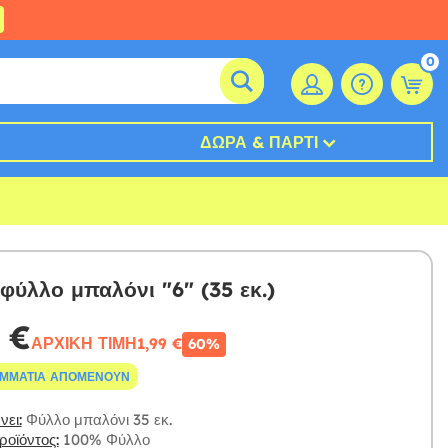
0
ΔΏΡΑ & ΠΆΡΤΙ
φύλλο μπαλόνι "6" (35 εκ.)
 €
ΑΡΧΙΚΉ ΤΙΜΉ
1,99 €
60%
ΟΜΜΆΤΙΑ ΑΠΟΜΈΝΟΥΝ
ει:
Φύλλο μπαλόνι 35 εκ.
οϊόντος:
100% Φύλλο