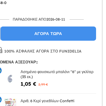
58-0
ΠΑΡΑΔΌΘΗΚΕ ΑΠΌ2026-08-11
ΑΓΟΡΆ ΤΏΡΑ
100% ΑΣΦΑΛΉΣ ΑΓΟΡΆ ΣΤΟ FUNIDELIA
ΌΜΕΝΑ ΑΞΕΣΟΥΆΡ::
%
Ασημένιο φουσκωτό μπαλόνι "6" με γκλίτερ
(35 εκ.)
Η
1,05 €
2,99 €
%
Αριθ. 6 Κερί γενεθλίων Confetti