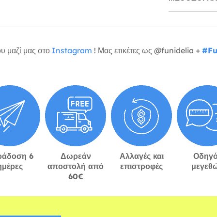
υ μαζί μας στο
Instagram
! Μας ετικέτες ως @funidelia +
#Fu
ράδοση 6
Δωρεάν
Αλλαγές και
Οδηγό
ημέρες
αποστολή από
επιστροφές
μεγεθ
60€