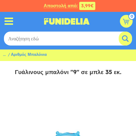
Αποστολή από:
3,99€
0
...
Αριθμός Μπαλόνια
Γυάλινους μπαλόνι "9" σε μπλε 35 εκ.