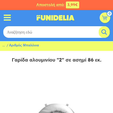
Αποστολή από:
3,99€
0
...
Αριθμός Μπαλόνια
Γαρίδα αλουμινίου "2" σε ασημί 86 εκ.