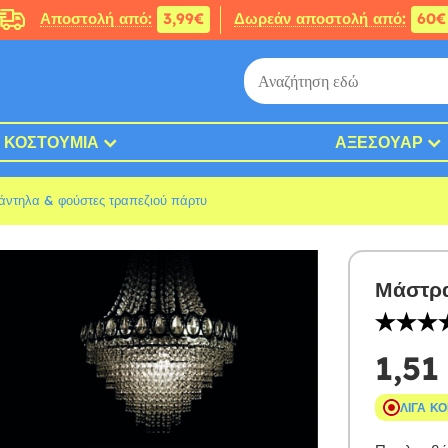
Αποστολή από:
3,99€
Δωρεάν αποστολή από:
60€
ΚΟΣΤΟΎΜΙΑ
ΑΞΕΣΟΥΆΡ
άντηλα & φούστες τραπεζιού πάρτυ
Μάστρα
1,51
ΛΊΓΑ Κ