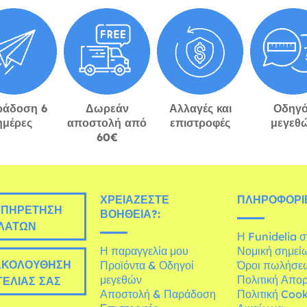
ράδοση 6
Δωρεάν
Αλλαγές και
Οδηγό
ημέρες
αποστολή από
επιστροφές
μεγεθ
60€
ΧΡΕΙΆΖΕΣΤΕ
ΠΛΗΡΟΦΟΡΊΕ
ΠΗΡΈΤΗΣΗ
ΒΟΉΘΕΙΑ?:
ΛΑΤΏΝ
Η Funidelia 
Η παραγγελία μου
Νομική σημεί
ΚΟΛΟΎΘΗΣΗ
Προϊόντα & Οδηγοί
Όροι πωλήσε
μεγεθών
Πολιτική Απο
ΕΛΊΑΣ ΣΑΣ
Αποστολή & Παράδοση
Πολιτική Cook