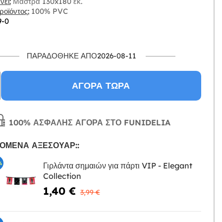
ει:
Μάστρα 130x180 εκ.
οϊόντος:
100% PVC
9-0
ΠΑΡΑΔΌΘΗΚΕ ΑΠΌ2026-08-11
ΑΓΟΡΆ ΤΏΡΑ
100% ΑΣΦΑΛΉΣ ΑΓΟΡΆ ΣΤΟ FUNIDELIA
ΌΜΕΝΑ ΑΞΕΣΟΥΆΡ::
%
Γιρλάντα σημαιών για πάρτι VIP - Elegant
Collection
Η
1,40 €
3,99 €