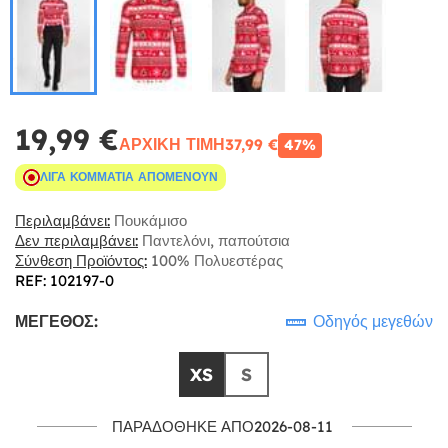
19,99 €
ΑΡΧΙΚΉ ΤΙΜΉ
37,99 €
47%
ΛΊΓΑ ΚΟΜΜΆΤΙΑ ΑΠΟΜΈΝΟΥΝ
Περιλαμβάνει:
Πουκάμισο
Δεν περιλαμβάνει:
Παντελόνι, παπούτσια
Σύνθεση Προϊόντος:
100% Πολυεστέρας
REF: 102197-0
ΜΈΓΕΘΟΣ:
Οδηγός μεγεθών
XS
S
ΠΑΡΑΔΌΘΗΚΕ ΑΠΌ2026-08-11