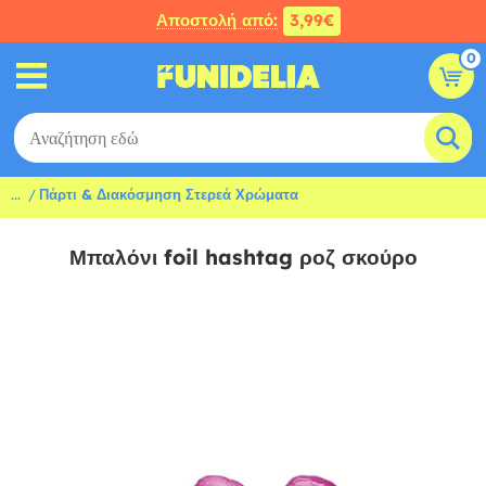
Αποστολή από:
3,99€
0
...
Πάρτι & Διακόσμηση Στερεά Χρώματα
Μπαλόνι foil hashtag ροζ σκούρο