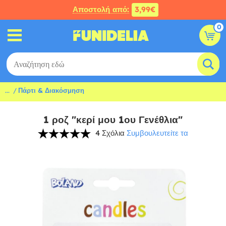
Αποστολή από:
3,99€
0
...
Πάρτι & Διακόσμηση
1 ροζ "κερί μου 1ου Γενέθλια"
4 Σχόλια
Συμβουλευτείτε τα