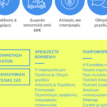
ράδοση 6
Δωρεάν
Αλλαγές και
Οδηγό
ημέρες
αποστολή από
επιστροφές
μεγεθ
60€
ΧΡΕΙΆΖΕΣΤΕ
ΠΛΗΡΟΦΟΡΊΕ
ΠΗΡΈΤΗΣΗ
ΒΟΉΘΕΙΑ?:
ΛΑΤΏΝ
Η Funidelia 
Η παραγγελία μου
Νομική σημεί
ΚΟΛΟΎΘΗΣΗ
Προϊόντα & Οδηγοί
Όροι πωλήσε
μεγεθών
Πολιτική Απο
ΕΛΊΑΣ ΣΑΣ
Αποστολή & Παράδοση
Πολιτική Cook
Επιστροφές
Δικαίωμα
Περισσότερες αμφιβολίες
υπαναχώρησ
πληροφορίες
Sitemap
επικοινωνίας
Σχετικά με εμ