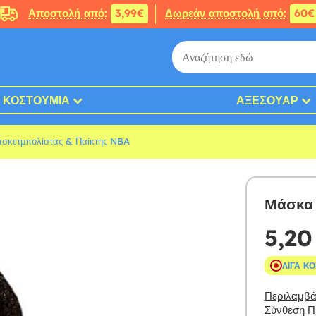
Αποστολή από:
3,99€
Δωρεάν αποστολή από:
60€
ΚΟΣΤΟΎΜΙΑ
ΑΞΕΣΟΥΆΡ
ασκετμπολίστας & Παίκτης NBA
Μάσκα 
5,20
ΛΊΓΑ Κ
Περιλαμβάν
Σύνθεση Πρ