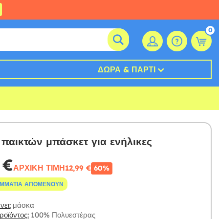
0
ΔΏΡΑ & ΠΆΡΤΙ
παικτών μπάσκετ για ενήλικες
 €
ΑΡΧΙΚΉ ΤΙΜΉ
12,99 €
60%
ΟΜΜΆΤΙΑ ΑΠΟΜΈΝΟΥΝ
ει:
μάσκα
οϊόντος:
100% Πολυεστέρας