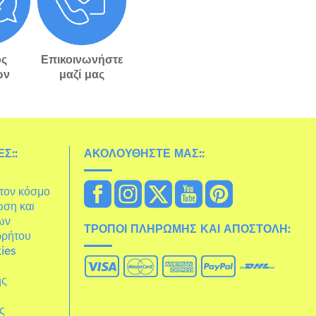
ς
Επικοινωνήστε
ών
μαζί μας
Σ::
ΑΚΟΛΟΥΘΉΣΤΕ ΜΑΣ::
στον κόσμο
ωση και
ων
ΤΡΌΠΟΙ ΠΛΗΡΩΜΉΣ ΚΑΙ ΑΠΟΣΤΟΛΉ:
ρρήτου
ies
ης
άς