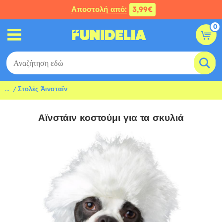
Αποστολή από:
3,99€
0
...
Στολές Άινσταϊν
Αϊνστάιν κοστούμι για τα σκυλιά