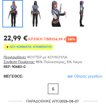
22,99 €
ΑΡΧΙΚΉ ΤΙΜΉ
54,99 €
58%
ΛΊΓΑ ΚΟΜΜΆΤΙΑ ΑΠΟΜΈΝΟΥΝ
Περιλαμβάνει:
ΦΟΥΤΕΡ με ΚΟΥΚΟΥΛΑ
Σύνθεση Προϊόντος:
95% Πολυεστέρας, 5% Λίκρα
REF: 90680-0
ΜΈΓΕΘΟΣ:
Οδηγός μεγεθών
S
ΠΑΡΑΔΌΘΗΚΕ ΑΠΌ2026-08-07