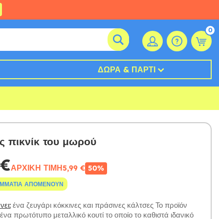
0
ΔΏΡΑ & ΠΆΡΤΙ
ς πικνίκ του μωρού
 €
ΑΡΧΙΚΉ ΤΙΜΉ
5,99 €
50%
ΟΜΜΆΤΙΑ ΑΠΟΜΈΝΟΥΝ
ει:
ένα ζευγάρι κόκκινες και πράσινες κάλτσες Το προϊόν
 ένα πρωτότυπο μεταλλικό κουτί το οποίο το καθιστά ιδανικό