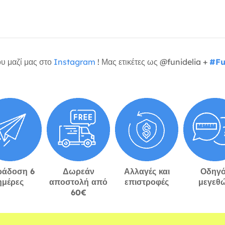
υ μαζί μας στο
Instagram
! Μας ετικέτες ως @funidelia +
#Fu
ράδοση 6
Δωρεάν
Αλλαγές και
Οδηγό
ημέρες
αποστολή από
επιστροφές
μεγεθ
60€