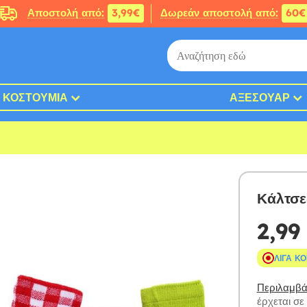
Αποστολή από:
3,99€
Δωρεάν αποστολή από:
60€
ΚΟΣΤΟΎΜΙΑ
ΑΞΕΣΟΥΆΡ
Κάλτσε
2,99
ΛΊΓΑ Κ
Περιλαμβάν
έρχεται σε