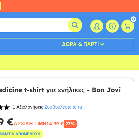
0
ΔΏΡΑ & ΠΆΡΤΙ
dicine t-shirt για ενήλικες - Bon Jovi
1 Αξιολογήσεις
Συμβουλευτείτε τα
9 €
ΑΡΧΙΚΉ ΤΙΜΉ
14,99 €
27%
ΟΜΜΆΤΙΑ ΑΠΟΜΈΝΟΥΝ