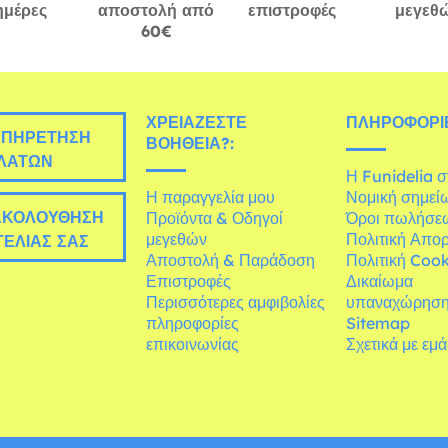
ημέρες
αποστολή από
επιστροφές
μεγεθ
60€
ΧΡΕΙΆΖΕΣΤΕ
ΠΛΗΡΟΦΟΡΊΕ
ΠΗΡΈΤΗΣΗ
ΒΟΉΘΕΙΑ?:
ΛΑΤΏΝ
Η Funidelia 
Η παραγγελία μου
Νομική σημεί
ΚΟΛΟΎΘΗΣΗ
Προϊόντα & Οδηγοί
Όροι πωλήσε
μεγεθών
Πολιτική Απο
ΕΛΊΑΣ ΣΑΣ
Αποστολή & Παράδοση
Πολιτική Cook
Επιστροφές
Δικαίωμα
Περισσότερες αμφιβολίες
υπαναχώρησ
πληροφορίες
Sitemap
επικοινωνίας
Σχετικά με εμ