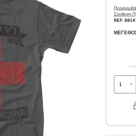
Περιλαμβάν
Σύνθεση Πρ
REF: 8814
ΜΈΓΕΘΟΣ