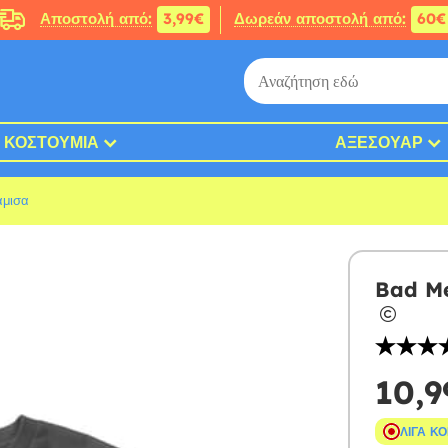
Αποστολή από:
3,99€
Δωρεάν αποστολή από:
60€
ΚΟΣΤΟΎΜΙΑ
ΑΞΕΣΟΥΆΡ
άμισα
Bad Me
10,9
ΛΊΓΑ Κ