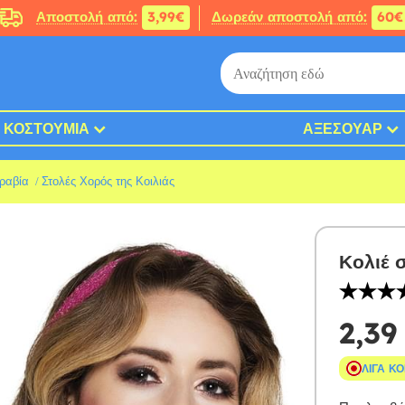
Αποστολή από:
3,99€
Δωρεάν αποστολή από:
60€
ΚΟΣΤΟΎΜΙΑ
ΑΞΕΣΟΥΆΡ
ραβία
Στολές Χορός της Κοιλιάς
Κολιέ 
2,39
ΛΊΓΑ Κ