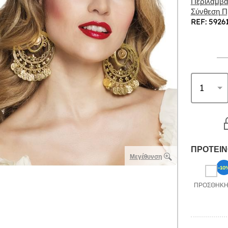
Περιλαμβάν
Σύνθεση Πρ
REF: 5926
ΠΡΟΤΕΙΝ
Μεγέθυνση
-10
ΠΡΟΣΘΉΚ