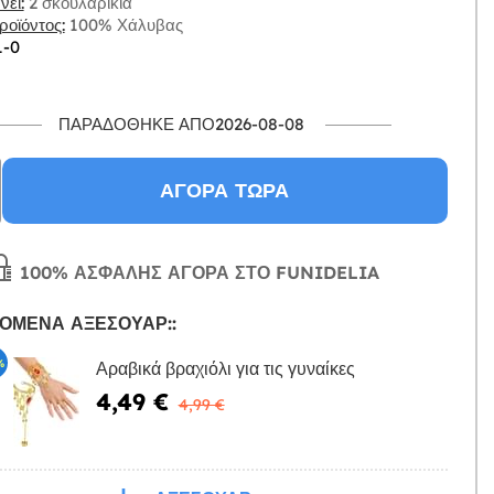
ει:
2 σκουλαρίκια
οϊόντος:
100% Χάλυβας
1-0
ΠΑΡΑΔΌΘΗΚΕ ΑΠΌ2026-08-08
ΑΓΟΡΆ ΤΏΡΑ
100% ΑΣΦΑΛΉΣ ΑΓΟΡΆ ΣΤΟ FUNIDELIA
ΌΜΕΝΑ ΑΞΕΣΟΥΆΡ::
%
Αραβικά βραχιόλι για τις γυναίκες
4,49 €
Η
4,99 €