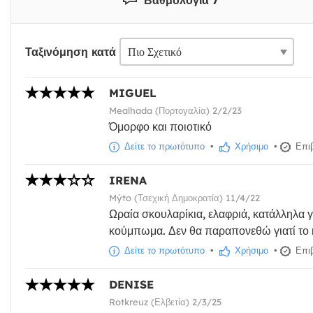
Ταξινόμηση κατά
MIGUEL
Mealhada (Πορτογαλία) 2/2/23
Όμορφο και ποιοτικό
Δείτε το πρωτότυπο
•
Χρήσιμο
•
Επιβ
IRENA
Mýto (Τσεχική Δημοκρατία) 11/4/22
Ωραία σκουλαρίκια, ελαφριά, κατάλληλα γ
κούμπωμα. Δεν θα παραπονεθώ γιατί το 
Δείτε το πρωτότυπο
•
Χρήσιμο
•
Επιβ
DENISE
Rotkreuz (Ελβετία) 2/3/25