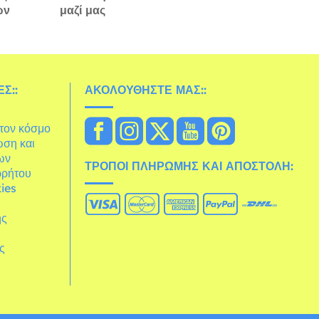
ών
μαζί μας
Σ::
ΑΚΟΛΟΥΘΉΣΤΕ ΜΑΣ::
στον κόσμο
ωση και
ων
ΤΡΌΠΟΙ ΠΛΗΡΩΜΉΣ ΚΑΙ ΑΠΟΣΤΟΛΉ:
ρρήτου
ies
ης
άς