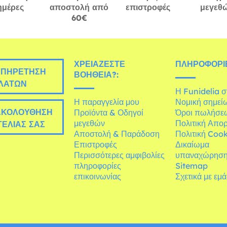
ημέρες
αποστολή από
επιστροφές
μεγεθ
60€
ΧΡΕΙΆΖΕΣΤΕ
ΠΛΗΡΟΦΟΡΊΕ
ΠΗΡΈΤΗΣΗ
ΒΟΉΘΕΙΑ?:
ΛΑΤΏΝ
Η Funidelia 
Η παραγγελία μου
Νομική σημεί
ΚΟΛΟΎΘΗΣΗ
Προϊόντα & Οδηγοί
Όροι πωλήσε
μεγεθών
Πολιτική Απο
ΕΛΊΑΣ ΣΑΣ
Αποστολή & Παράδοση
Πολιτική Cook
Επιστροφές
Δικαίωμα
Περισσότερες αμφιβολίες
υπαναχώρησ
πληροφορίες
Sitemap
επικοινωνίας
Σχετικά με εμ