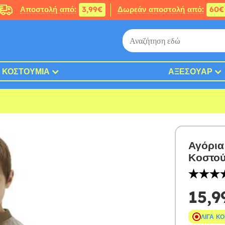
Αποστολή από:
3,99€
Δωρεάν αποστολή από:
60€
ΚΟΣΤΟΎΜΙΑ
ΑΞΕΣΟΥΆΡ
Αγόρια
Κοστού
15,9
ΛΊΓΑ Κ