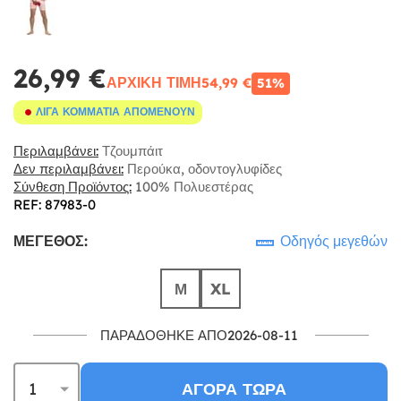
26,99 €
ΑΡΧΙΚΉ ΤΙΜΉ
54,99 €
51%
ΛΊΓΑ ΚΟΜΜΆΤΙΑ ΑΠΟΜΈΝΟΥΝ
Περιλαμβάνει:
Τζουμπάιτ
Δεν περιλαμβάνει:
Περούκα, οδοντογλυφίδες
Σύνθεση Προϊόντος:
100% Πολυεστέρας
REF: 87983-0
ΜΈΓΕΘΟΣ:
Οδηγός μεγεθών
Μ
XL
ΠΑΡΑΔΌΘΗΚΕ ΑΠΌ2026-08-11
ΑΓΟΡΆ ΤΏΡΑ