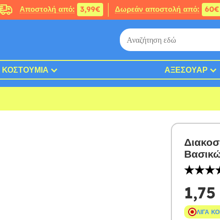
Αποστολή από:
3,99€
Δωρεάν αποστολή από:
60€
ΚΟΣΤΟΎΜΙΑ
ΑΞΕΣΟΥΆΡ
Διακοσ
Βασικ
1,75
ΛΊΓΑ Κ