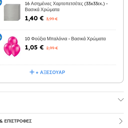
%
16 Ασημένιες Χαρτοπετσέτες (33x33εκ.) -
Βασικά Χρώματα
Η
1,40 €
3,99 €
%
10 Φούξια Μπαλόνια - Βασικά Χρώματα
1,05 €
Η
2,99 €
+ ΑΞΕΣΟΥΆΡ
& ΕΠΙΣΤΡΟΦΈΣ