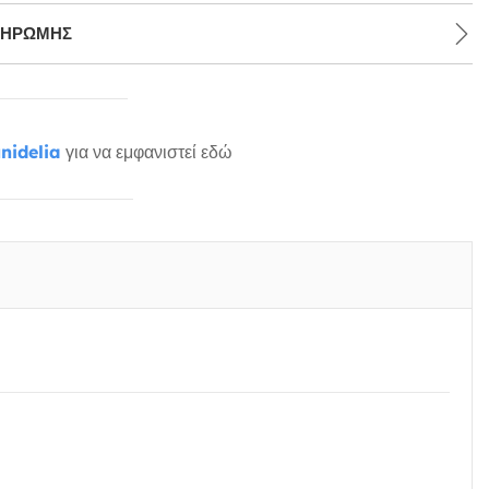
ΛΗΡΩΜΉΣ
nidelia
για να εμφανιστεί εδώ