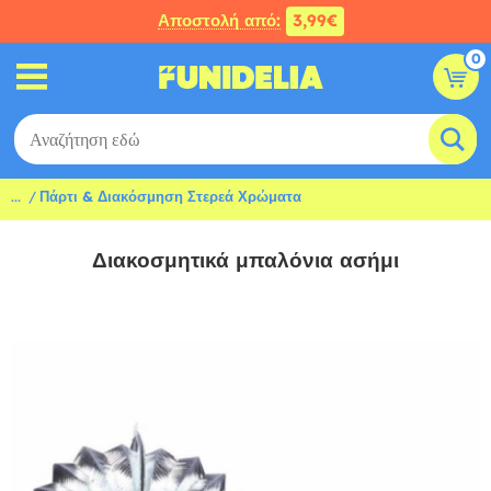
Αποστολή από:
3,99€
0
...
Πάρτι & Διακόσμηση Στερεά Χρώματα
Διακοσμητικά μπαλόνια ασήμι