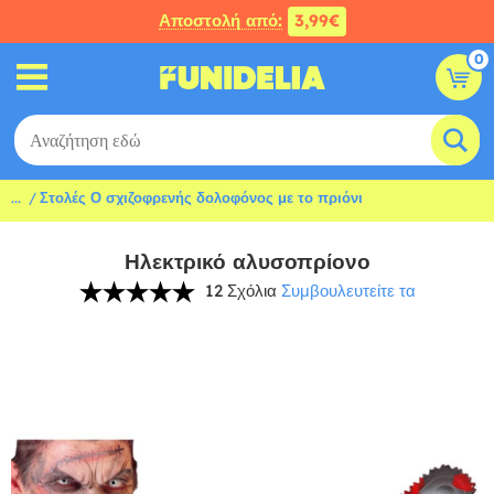
Αποστολή από:
3,99€
0
...
Στολές Ο σχιζοφρενής δολοφόνος με το πριόνι
Ηλεκτρικό αλυσοπρίονο
12 Σχόλια
Συμβουλευτείτε τα