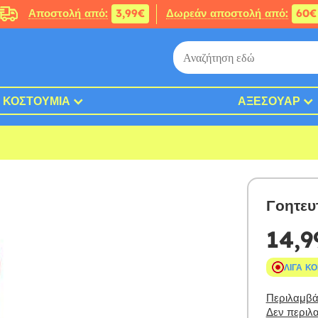
Αποστολή από:
3,99€
Δωρεάν αποστολή από:
60€
ΚΟΣΤΟΎΜΙΑ
ΑΞΕΣΟΥΆΡ
Γοητευ
14,9
ΛΊΓΑ Κ
Περιλαμβάν
Δεν περιλα