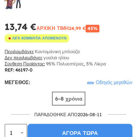
13,74 €
ΑΡΧΙΚΉ ΤΙΜΉ
24,99 €
45%
ΛΊΓΑ ΚΟΜΜΆΤΙΑ ΑΠΟΜΈΝΟΥΝ
Περιλαμβάνει:
Κοντομάνικη μπλούζα
Δεν περιλαμβάνει:
γυαλιά ηλίου
Σύνθεση Προϊόντος:
95% Πολυεστέρας, 5% Λίκρα
REF: 46197-0
ΜΈΓΕΘΟΣ:
Οδηγός μεγεθών
6-8 χρόνια
ΠΑΡΑΔΌΘΗΚΕ ΑΠΌ2026-08-11
ΑΓΟΡΆ ΤΏΡΑ