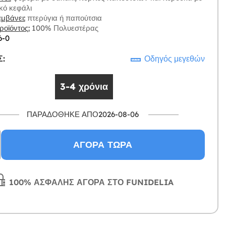
κό κεφάλι
μβάνει:
πτερύγια ή παπούτσια
οϊόντος:
100% Πολυεστέρας
6-0
:
Οδηγός μεγεθών
3-4 χρόνια
ΠΑΡΑΔΌΘΗΚΕ ΑΠΌ2026-08-06
ΑΓΟΡΆ ΤΏΡΑ
100% ΑΣΦΑΛΉΣ ΑΓΟΡΆ ΣΤΟ FUNIDELIA