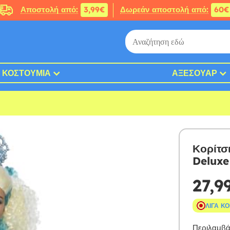
Αποστολή από:
3,99€
Δωρεάν αποστολή από:
60€
ΚΟΣΤΟΎΜΙΑ
ΑΞΕΣΟΥΆΡ
Κορίτσ
Deluxe
27,9
ΛΊΓΑ Κ
Περιλαμβάν