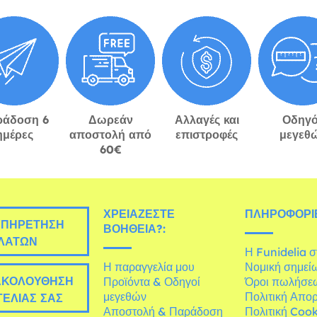
ράδοση 6
Δωρεάν
Αλλαγές και
Οδηγό
ημέρες
αποστολή από
επιστροφές
μεγεθ
60€
ΧΡΕΙΆΖΕΣΤΕ
ΠΛΗΡΟΦΟΡΊΕ
ΠΗΡΈΤΗΣΗ
ΒΟΉΘΕΙΑ?:
ΛΑΤΏΝ
Η Funidelia 
Η παραγγελία μου
Νομική σημεί
ΚΟΛΟΎΘΗΣΗ
Προϊόντα & Οδηγοί
Όροι πωλήσε
μεγεθών
Πολιτική Απο
ΕΛΊΑΣ ΣΑΣ
Αποστολή & Παράδοση
Πολιτική Cook