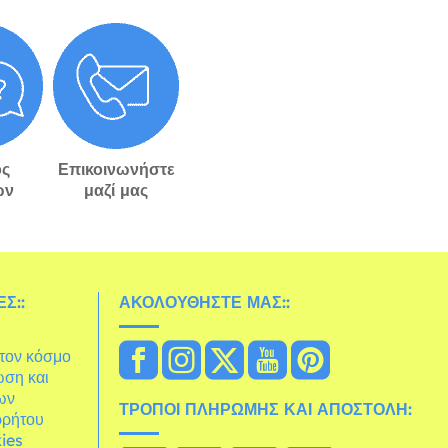
ς
Επικοινωνήστε
ών
μαζί μας
Σ::
ΑΚΟΛΟΥΘΉΣΤΕ ΜΑΣ::
στον κόσμο
ωση και
ων
ΤΡΌΠΟΙ ΠΛΗΡΩΜΉΣ ΚΑΙ ΑΠΟΣΤΟΛΉ:
ρρήτου
ies