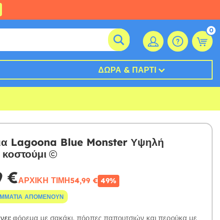
0
ΔΏΡΑ & ΠΆΡΤΙ
ια Lagoona Blue Monster Υψηλή
 κοστούμι
9 €
ΑΡΧΙΚΉ ΤΙΜΉ
54,99 €
49%
ΟΜΜΆΤΙΑ ΑΠΟΜΈΝΟΥΝ
ει:
φόρεμα με σακάκι, πόρπες παπουτσιών και περούκα με