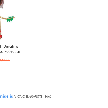
h Jinafire
κό κοστούμι
9,99 €
nidelia
για να εμφανιστεί εδώ