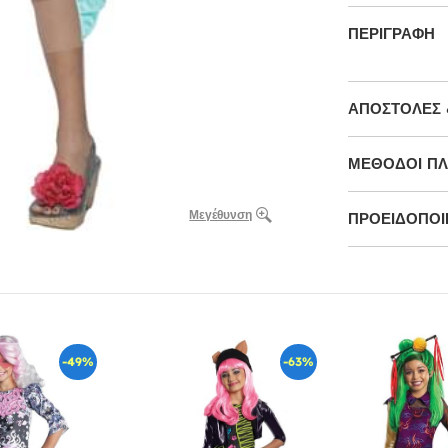
ΠΕΡΙΓΡΑΦΉ
ΑΠΟΣΤΟΛΈΣ 
ΜΕΘΌΔΟΙ Π
Μεγέθυνση
ΠΡΟΕΙΔΟΠΟΙΉ
-49%
-63%