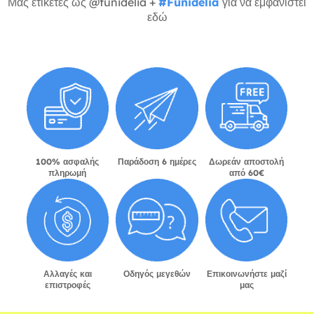
Μας ετικέτες ως @funidelia +
#Funidelia
για να εμφανιστεί
εδώ
100% ασφαλής
Παράδοση 6 ημέρες
Δωρεάν αποστολή
πληρωμή
από 60€
Αλλαγές και
Οδηγός μεγεθών
Επικοινωνήστε μαζί
επιστροφές
μας