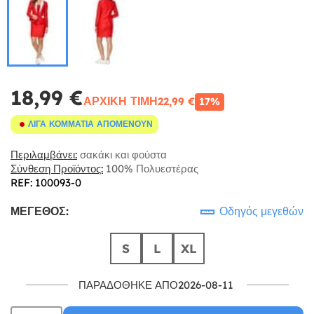
18,99 €
ΑΡΧΙΚΉ ΤΙΜΉ
22,99 €
17%
ΛΊΓΑ ΚΟΜΜΆΤΙΑ ΑΠΟΜΈΝΟΥΝ
Περιλαμβάνει:
σακάκι και φούστα
Σύνθεση Προϊόντος:
100% Πολυεστέρας
REF: 100093-0
ΜΈΓΕΘΟΣ:
Οδηγός μεγεθών
S
L
XL
ΠΑΡΑΔΌΘΗΚΕ ΑΠΌ2026-08-11