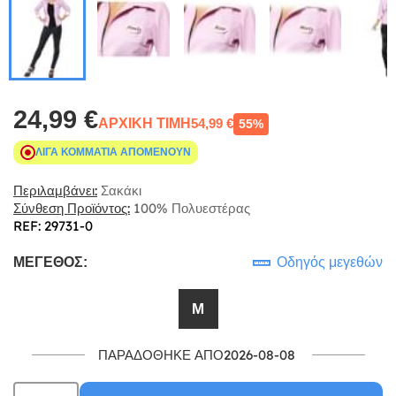
24,99 €
ΑΡΧΙΚΉ ΤΙΜΉ
54,99 €
55%
ΛΊΓΑ ΚΟΜΜΆΤΙΑ ΑΠΟΜΈΝΟΥΝ
Περιλαμβάνει:
Σακάκι
Σύνθεση Προϊόντος:
100% Πολυεστέρας
REF: 29731-0
Οδηγός μεγεθών
ΜΈΓΕΘΟΣ:
Μ
ΠΑΡΑΔΌΘΗΚΕ ΑΠΌ2026-08-08