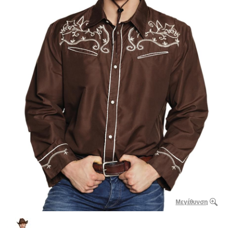
Μεγέθυνση