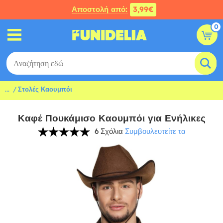
Αποστολή από:
3,99€
0
...
Στολές Καουμπόι
Καφέ Πουκάμισο Καουμπόι για Ενήλικες
6 Σχόλια
Συμβουλευτείτε τα