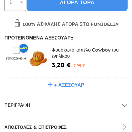
ΑΓΟΡΆ ΤΏΡΑ
100% ΑΣΦΑΛΉΣ ΑΓΟΡΆ ΣΤΟ FUNIDELIA
ΠΡΟΤΕΙΝΌΜΕΝΑ ΑΞΕΣΟΥΆΡ::
-60%
Φουσκωτό καπέλο Cowboy του
ενηλίκου
ΠΡΟΣΘΉΚΗ
3,20 €
7,99 €
+ ΑΞΕΣΟΥΆΡ
ΠΕΡΙΓΡΑΦΉ
ΑΠΟΣΤΟΛΈΣ & ΕΠΙΣΤΡΟΦΈΣ