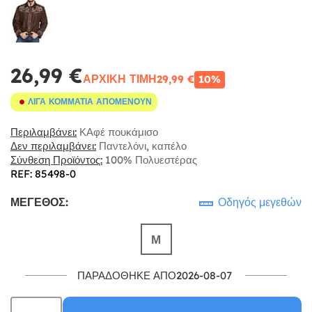
26,99 €
ΑΡΧΙΚΉ ΤΙΜΉ
29,99 €
10%
ΛΊΓΑ ΚΟΜΜΆΤΙΑ ΑΠΟΜΈΝΟΥΝ
Περιλαμβάνει:
ΚΑφέ πουκάμισο
Δεν περιλαμβάνει:
Παντελόνι, καπέλο
Σύνθεση Προϊόντος:
100% Πολυεστέρας
REF: 85498-0
ΜΈΓΕΘΟΣ:
Οδηγός μεγεθών
Μ
ΠΑΡΑΔΌΘΗΚΕ ΑΠΌ2026-08-07