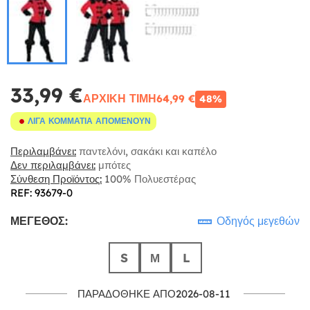
33,99 €
ΑΡΧΙΚΉ ΤΙΜΉ
64,99 €
48%
ΛΊΓΑ ΚΟΜΜΆΤΙΑ ΑΠΟΜΈΝΟΥΝ
Περιλαμβάνει:
παντελόνι, σακάκι και καπέλο
Δεν περιλαμβάνει:
μπότες
Σύνθεση Προϊόντος:
100% Πολυεστέρας
REF: 93679-0
ΜΈΓΕΘΟΣ:
Οδηγός μεγεθών
S
Μ
L
ΠΑΡΑΔΌΘΗΚΕ ΑΠΌ2026-08-11