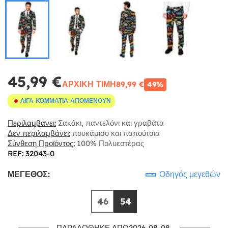
45,99 €
ΑΡΧΙΚΉ ΤΙΜΉ
89,99 €
49%
ΛΊΓΑ ΚΟΜΜΆΤΙΑ ΑΠΟΜΈΝΟΥΝ
Περιλαμβάνει:
Σακάκι, παντελόνι και γραβάτα
Δεν περιλαμβάνει:
πουκάμισο και παπούτσια
Σύνθεση Προϊόντος:
100% Πολυεστέρας
REF: 32043-0
ΜΈΓΕΘΟΣ:
Οδηγός μεγεθών
46
54
ΠΑΡΑΔΌΘΗΚΕ ΑΠΌ2026-08-08