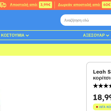
Αποστολή από:
3,99€
Δωρεάν αποστολή από:
60€
ΚΟΣΤΟΎΜΙΑ
ΑΞΕΣΟΥΆΡ
Leah S
κορίτσ
18,9
ΛΊΓΑ Κ