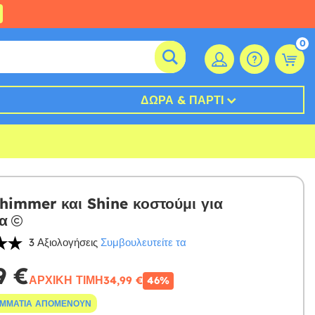
0
ΔΏΡΑ & ΠΆΡΤΙ
himmer και Shine κοστούμι για
ια
3 Αξιολογήσεις
Συμβουλευτείτε τα
9 €
ΑΡΧΙΚΉ ΤΙΜΉ
34,99 €
46%
ΟΜΜΆΤΙΑ ΑΠΟΜΈΝΟΥΝ