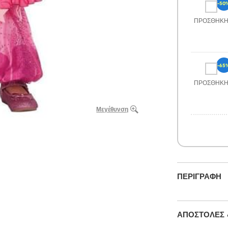
-50
ΠΡΟΣΘΉΚ
-65
ΠΡΟΣΘΉΚ
Μεγέθυνση
ΠΕΡΙΓΡΑΦΉ
ΑΠΟΣΤΟΛΈΣ 