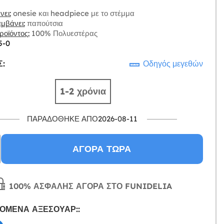
ει:
onesie και headpiece με το στέμμα
μβάνει:
παπούτσια
οϊόντος:
100% Πολυεστέρας
5-0
:
Οδηγός μεγεθών
1-2 χρόνια
ΠΑΡΑΔΌΘΗΚΕ ΑΠΌ2026-08-11
ΑΓΟΡΆ ΤΏΡΑ
100% ΑΣΦΑΛΉΣ ΑΓΟΡΆ ΣΤΟ FUNIDELIA
ΌΜΕΝΑ ΑΞΕΣΟΥΆΡ::