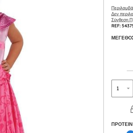
Περιλαμβάν
Δεν περιλα
Σύνθεση Πρ
REF: 5437
ΜΈΓΕΘΟΣ
ΠΡΟΤΕΙΝ