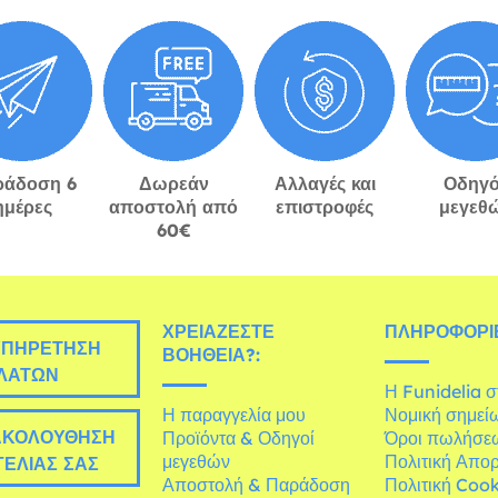
ράδοση 6
Δωρεάν
Αλλαγές και
Οδηγό
ημέρες
αποστολή από
επιστροφές
μεγεθ
60€
ΧΡΕΙΆΖΕΣΤΕ
ΠΛΗΡΟΦΟΡΊΕ
ΠΗΡΈΤΗΣΗ
ΒΟΉΘΕΙΑ?:
ΛΑΤΏΝ
Η Funidelia 
Η παραγγελία μου
Νομική σημεί
ΚΟΛΟΎΘΗΣΗ
Προϊόντα & Οδηγοί
Όροι πωλήσε
μεγεθών
Πολιτική Απο
ΕΛΊΑΣ ΣΑΣ
Αποστολή & Παράδοση
Πολιτική Cook