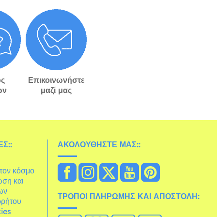
ς
Επικοινωνήστε
ών
μαζί μας
Σ::
ΑΚΟΛΟΥΘΉΣΤΕ ΜΑΣ::
στον κόσμο
ωση και
ων
ΤΡΌΠΟΙ ΠΛΗΡΩΜΉΣ ΚΑΙ ΑΠΟΣΤΟΛΉ:
ρρήτου
ies