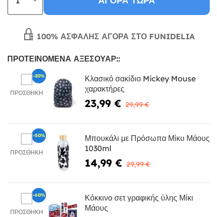
ΑΓΟΡΆ ΤΏΡΑ
100% ΑΣΦΑΛΉΣ ΑΓΟΡΆ ΣΤΟ FUNIDELIA
ΠΡΟΤΕΙΝΌΜΕΝΑ ΑΞΕΣΟΥΆΡ::
-20%
Κλασικό σακίδιο Mickey Mouse
χαρακτήρες
ΠΡΟΣΘΉΚΗ
23,99 €
29,99 €
-50%
Μπουκάλι με Πρόσωπα Μίκυ Μάους
1030ml
ΠΡΟΣΘΉΚΗ
14,99 €
29,99 €
-60%
Κόκκινο σετ γραφικής ύλης Μίκι
Μάους
ΠΡΟΣΘΉΚΗ