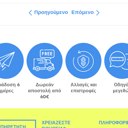
Προηγούμενο
Επόμενο
ράδοση 6
Δωρεάν
Αλλαγές και
Οδηγό
ημέρες
αποστολή από
επιστροφές
μεγεθ
60€
ΧΡΕΙΆΖΕΣΤΕ
ΠΛΗΡΟΦΟΡΊΕ
ΠΗΡΈΤΗΣΗ