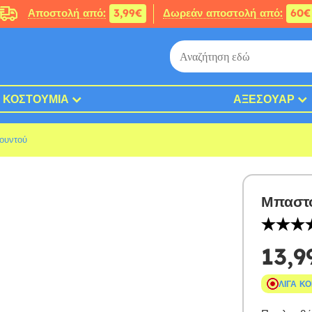
Αποστολή από:
3,99€
Δωρεάν αποστολή από:
60€
ΚΟΣΤΟΎΜΙΑ
ΑΞΕΣΟΥΆΡ
ουντού
Μπαστο
13,9
ΛΊΓΑ Κ