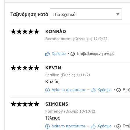
Ταξινόμηση κατά
KONRÁD
Bernecebaráti (Ουγγαρία) 12/9/22
Χρήσιμο
•
Επιβεβαιωμένη αγορά
KEVIN
Ecaillon (Γαλλία) 1/11/21
Καλώς
Δείτε το πρωτότυπο
•
Χρήσιμο
•
Επιβ
SIMOENS
Fontenoy (Βέλγιο) 10/10/21
Τέλειος
Δείτε το πρωτότυπο
•
Χρήσιμο
•
Επιβ